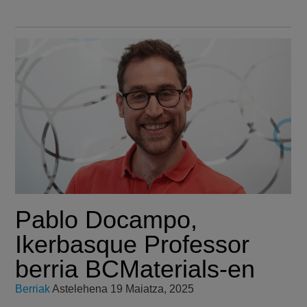
Pablo Docampo,
Ikerbasque Professor
berria BCMaterials-en
Berriak
Astelehena 19 Maiatza, 2025