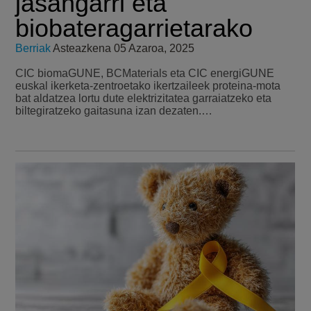
jasangarri eta
biobateragarrietarako
Berriak
Asteazkena 05 Azaroa, 2025
CIC biomaGUNE, BCMaterials eta CIC energiGUNE
euskal ikerketa-zentroetako ikertzaileek proteina-mota
bat aldatzea lortu dute elektrizitatea garraiatzeko eta
biltegiratzeko gaitasuna izan dezaten.…