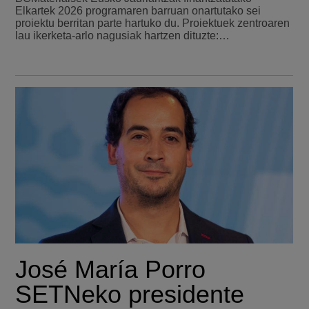
Elkartek 2026 programaren barruan onartutako sei
proiektu berritan parte hartuko du. Proiektuek zentroaren
lau ikerketa-arlo nagusiak hartzen dituzte:…
José María Porro
SETNeko presidente