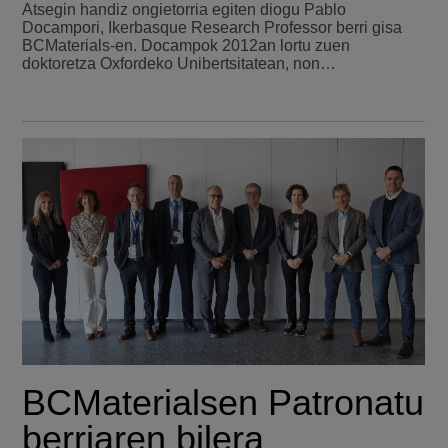
Atsegin handiz ongietorria egiten diogu Pablo
Docampori, Ikerbasque Research Professor berri gisa
BCMaterials-en. Docampok 2012an lortu zuen
doktoretza Oxfordeko Unibertsitatean, non…
BCMaterialsen Patronatu
berriaren bilera