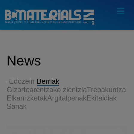
News
-Edozein-
Berriak
Gizartearentzako zientzia
Trebakuntza
Elkarrizketak
Argitalpenak
Ekitaldiak
Sariak