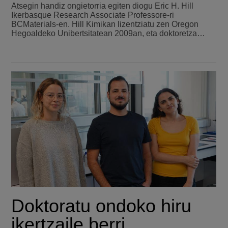
Atsegin handiz ongietorria egiten diogu Eric H. Hill
Ikerbasque Research Associate Professore-ri
BCMaterials-en. Hill Kimikan lizentziatu zen Oregon
Hegoaldeko Unibertsitatean 2009an, eta doktoretza…
Doktoratu ondoko hiru
ikertzaile berri