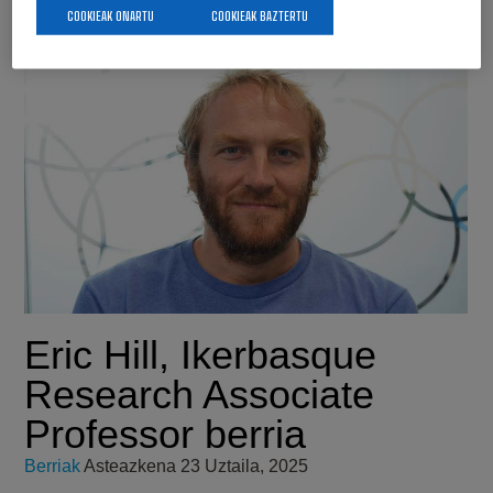
COOKIEAK ONARTU
COOKIEAK BAZTERTU
Eric Hill, Ikerbasque
Research Associate
Professor berria
Berriak
Asteazkena 23 Uztaila, 2025