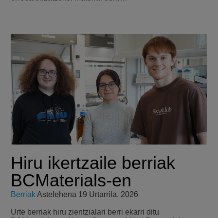
Hiru ikertzaile berriak
BCMaterials-en
Berriak
Astelehena 19 Urtarrila, 2026
Urte berriak hiru zientzialari berri ekarri ditu