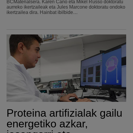
BCMaterialsera. Karen Cano eta Mikel Russo doktoratu
aurreko ikertzaileak eta Jules Marcone doktoratu ondoko
ikertzailea dira. Hainbat ibilbide…
Proteina artifizialak gailu
energetiko azkar,