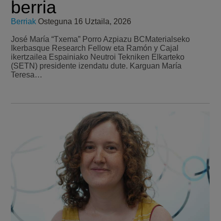
berria
Berriak
Osteguna 16 Uztaila, 2026
José María “Txema” Porro Azpiazu BCMaterialseko
Ikerbasque Research Fellow eta Ramón y Cajal
ikertzailea Espainiako Neutroi Tekniken Elkarteko
(SETN) presidente izendatu dute. Karguan María
Teresa…