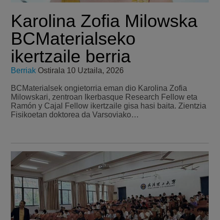
Karolina Zofia Milowska
BCMaterialseko
ikertzaile berria
Berriak
Ostirala 10 Uztaila, 2026
BCMaterialsek ongietorria eman dio Karolina Zofia
Milowskari, zentroan Ikerbasque Research Fellow eta
Ramón y Cajal Fellow ikertzaile gisa hasi baita. Zientzia
Fisikoetan doktorea da Varsoviako…