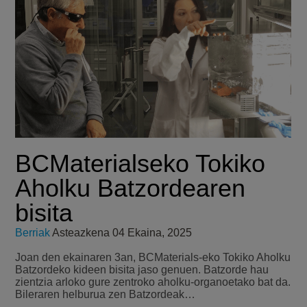
BCMaterialseko Tokiko
Aholku Batzordearen
bisita
Berriak
Asteazkena 04 Ekaina, 2025
Joan den ekainaren 3an, BCMaterials-eko Tokiko Aholku
Batzordeko kideen bisita jaso genuen. Batzorde hau
zientzia arloko gure zentroko aholku-organoetako bat da.
Bileraren helburua zen Batzordeak…