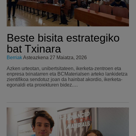
Beste bisita estrategiko
bat Txinara
Berriak
Asteazkena 27 Maiatza, 2026
Azken urteotan, unibertsitateen, ikerketa-zentroen eta
enpresa txinatarren eta BCMaterialsen arteko lankidetza
zientifikoa sendotuz joan da hainbat akordio, ikerketa-
egonaldi eta proiekturen bidez.…