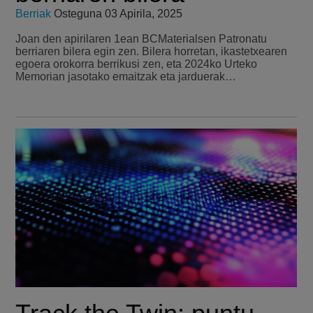
Berriak
Osteguna 03 Apirila, 2025
Joan den apirilaren 1ean BCMaterialsen Patronatu
berriaren bilera egin zen. Bilera horretan, ikastetxearen
egoera orokorra berrikusi zen, eta 2024ko Urteko
Memorian jasotako emaitzak eta jarduerak…