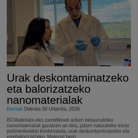
Urak deskontaminatzeko
eta balorizatzeko
nanomaterialak
Berriak
Ostirala 30 Urtarrila, 2026
BCMaterials-eko zientifikoek azken belaunaldiko
nanomaterialak garatzen ari dira, jatorri naturaleko mintz
polimerikoekin konbinatuta, urak deskontaminatzeko eta
errebalorizatzeko. Material berri…