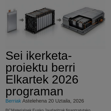
Sei ikerketa-
proiektu berri
Elkartek 2026
programan
Berriak
Astelehena 20 Uztaila, 2026
BCMaterialsek Eusko Jaurlaritzak finantzatutako