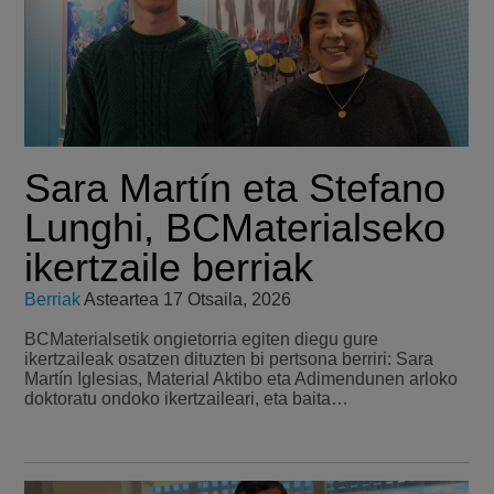
Sara Martín eta Stefano
Lunghi, BCMaterialseko
ikertzaile berriak
Berriak
Asteartea 17 Otsaila, 2026
BCMaterialsetik ongietorria egiten diegu gure
ikertzaileak osatzen dituzten bi pertsona berriri: Sara
Martín Iglesias, Material Aktibo eta Adimendunen arloko
doktoratu ondoko ikertzaileari, eta baita…