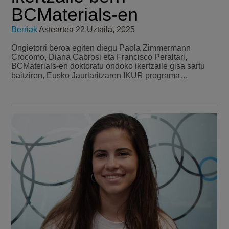
BCMaterials-en
Berriak
Asteartea 22 Uztaila, 2025
Ongietorri beroa egiten diegu Paola Zimmermann
Crocomo, Diana Cabrosi eta Francisco Peraltari,
BCMaterials-en doktoratu ondoko ikertzaile gisa sartu
baitziren, Eusko Jaurlaritzaren IKUR programa…