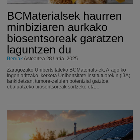
BCMaterialsek haurren
minbiziaren aurkako
biosentsoreak garatzen
laguntzen du
Berriak
Asteartea 28 Urria, 2025
Zaragozako Unibertsitateko BCMaterials-ek, Aragoiko
Ingeniaritzako Ikerketa Unibertsitate Institutuarekin (I3A)
lankidetzan, tumore-zelulen potentzial gaiztoa
ebaluatzeko biosentsoreak sortzeko eta…