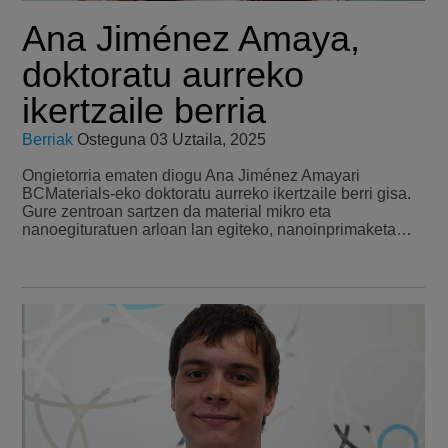
Ana Jiménez Amaya,
doktoratu aurreko
ikertzaile berria
Berriak
Osteguna 03 Uztaila, 2025
Ongietorria ematen diogu Ana Jiménez Amayari
BCMaterials-eko doktoratu aurreko ikertzaile berri gisa.
Gure zentroan sartzen da material mikro eta
nanoegituratuen arloan lan egiteko, nanoinprimaketa…