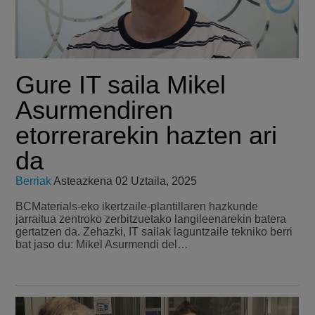
Gure IT saila Mikel
Asurmendiren
etorrerarekin hazten ari
da
Berriak
Asteazkena 02 Uztaila, 2025
BCMaterials-eko ikertzaile-plantillaren hazkunde
jarraitua zentroko zerbitzuetako langileenarekin batera
gertatzen da. Zehazki, IT sailak laguntzaile tekniko berri
bat jaso du: Mikel Asurmendi del…