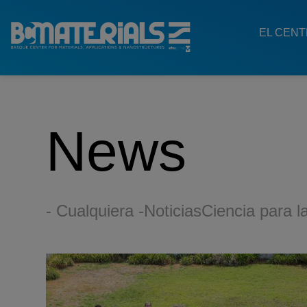
Main
Menu
EL CEN
ES
News
- Cualquiera -
Noticias
Ciencia para l