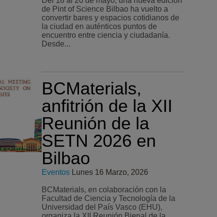
Del 18 al 20 de mayo, una nueva edición
de Pint of Science Bilbao ha vuelto a
convertir bares y espacios cotidianos de
la ciudad en auténticos puntos de
encuentro entre ciencia y ciudadanía.
Desde...
BCMaterials,
anfitrión de la XII
Reunión de la
SETN 2026 en
Bilbao
Eventos
Lunes 16 Marzo, 2026
BCMaterials, en colaboración con la
Facultad de Ciencia y Tecnología de la
Universidad del País Vasco (EHU),
organiza la XII Reunión Bienal de la