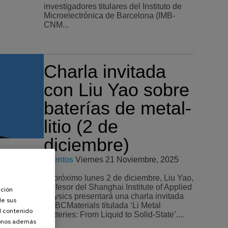
investigadores titulares del Instituto de
Microelectrónica de Barcelona (IMB-
CNM...
Charla invitada
con Liu Yao sobre
baterías de metal-
litio (2 de
diciembre)
Eventos
Viernes 21 Noviembre, 2025
El próximo lunes 2 de diciembre, Liu Yao,
profesor del Shanghai Institute of Applied
ación
Physics presentará una charla invitada
de sus
en BCMaterials titulada ‘Li Metal
el contenido
Batteries: From Liquid to Solid-State’....
donos además