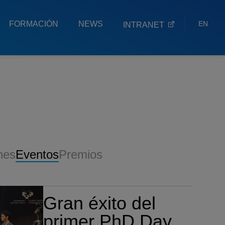
FORMACIÓN
NEWS
EN
INTRANET
ES
EU
nes
Eventos
Premios
Gran éxito del
primer PhD Day