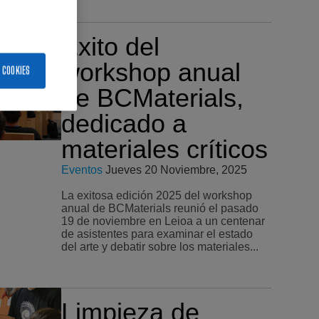
Éxito del
workshop anual
 COOKIES
de BCMaterials,
dedicado a
materiales críticos
Eventos
Jueves 20 Noviembre, 2025
La exitosa edición 2025 del workshop
anual de BCMaterials reunió el pasado
19 de noviembre en Leioa a un centenar
de asistentes para examinar el estado
del arte y debatir sobre los materiales...
Limpieza de