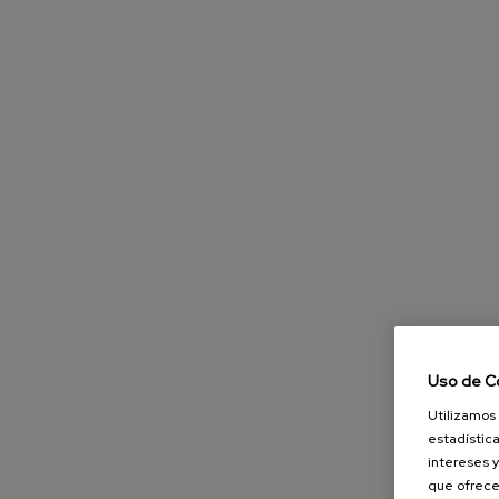
Uso de C
Utilizamos 
estadística
intereses y
que ofrece