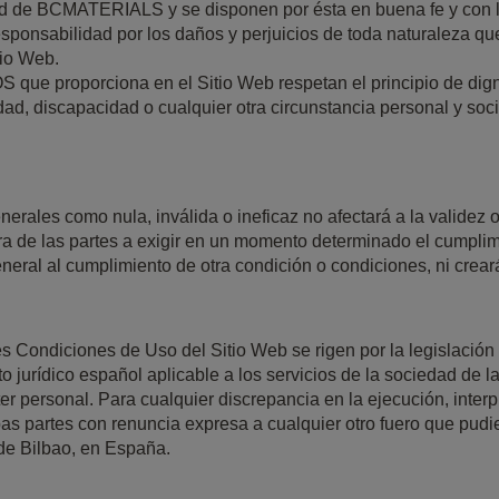
idad de BCMATERIALS y se disponen por ésta en buena fe y con 
onsabilidad por los daños y perjuicios de toda naturaleza que 
tio Web.
proporciona en el Sitio Web respetan el principio de dignida
idad, discapacidad o cualquier otra circunstancia personal y soci
erales como nula, inválida o ineficaz no afectará a la validez o
era de las partes a exigir en un momento determinado el cumpli
neral al cumplimiento de otra condición o condiciones, ni creará
es Condiciones de Uso del Sitio Web se rigen por la legislación 
 jurídico español aplicable a los servicios de la sociedad de l
er personal. Para cualquier discrepancia en la ejecución, inter
 partes con renuncia expresa a cualquier otro fuero que pudie
de Bilbao, en España.