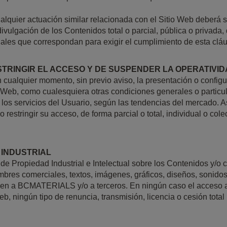
cualquier actuación similar relacionada con el Sitio Web debe
 divulgación de los Contenidos total o parcial, pública o priva
enales que correspondan para exigir el cumplimiento de esta cláu
ESTRINGIR EL ACCESO Y DE SUSPENDER LA OPERATIVID
alquier momento, sin previo aviso, la presentación o configur
 Web, como cualesquiera otras condiciones generales o particul
r los servicios del Usuario, según las tendencias del mercad
 restringir su acceso, de forma parcial o total, individual o col
 INDUSTRIAL
e Propiedad Industrial e Intelectual sobre los Contenidos y/o c
mbres comerciales, textos, imágenes, gráficos, diseños, sonidos
enecen a BCMATERIALS y/o a terceros. En ningún caso el acceso
eb, ningún tipo de renuncia, transmisión, licencia o cesión tota