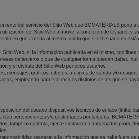
amiento del servicio del Sitio Web que BCMATERIALS pone a dis
 utilización del Sitio Web atribuye la condición de Usuario, y s
ento en que acceda al mismo, por lo que si el Usuario no está 
l Sitio Web, ni la información publicada en el mismo, con fines o 
eses de terceros o que de cualquier forma puedan dañar, inutiliz
ción y el disfrute del Sitio Web por otros usuarios.
, mensajes, gráficos, dibujos, archivos de sonido y/o imagen, f
rvicios, empleando para ello medios distintos de los que se hay
sposición del usuario dispositivos técnicos de enlace (links, ba
s web pertenecientes y/o gestionados por terceros. BCMATERIAL
ados, tampoco controla, ejerce vigilancia o aprueba los producto
dos.
ponsabilidad respecto a la información que se halle fuera de 