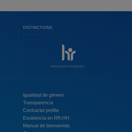
DISTINCTIONS
Menú
Igualdad de género
Transparencia
pie
Contractor profile
top
Excelencia en RR.HH.
Manual de bienvenida