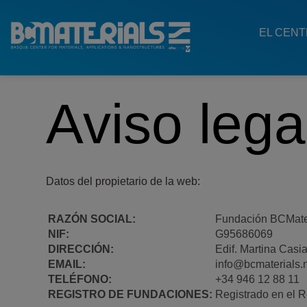
Main
Menu
EL CEN
ES
Aviso lega
Datos del propietario de la web:
RAZÓN SOCIAL:
Fundación BCMateri
NIF:
G95686069
DIRECCIÓN:
Edif. Martina Casi
EMAIL:
info@bcmaterials.
TELÉFONO:
+34 946 12 88 11
REGISTRO DE FUNDACIONES:
Registrado en el 