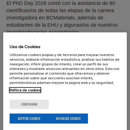
El PhD Day 2026 contó con la asistencia de 80
científicas/os de todas las etapas de la carrera
investigadora en BCMaterials, además de
estudiantes de la EHU y algunas/os de nuestros
investigadoras/es asociadas/os.
Uso de Cookies
El alto nivel de participación, la calidad del debate
Utilizamos cookies propias y de terceros para mejorar nuestros
y las impresiones recibidas de los participantes
servicios, elaborar información estadística, analizar sus hábitos de
confirmaron el éxito de esta primera edición. Un
navegación, inferir grupos de interés, crear un perfil de sus
intereses y mostrarle anuncios relevantes en otros sitios. Esto nos
evento exitoso que nace con vocación de
permite personalizar el contenido que ofrecemos y obtener
continuidad anual y que estamos deseosos de
información sobre qué secciones suscitan interés,
permitiéndonos además mejorar la página web y su seguridad.
repetir y mejorar para el año que viene.
Política de cookies
CONFIGURAR
ACEPTAR COOKIES
RECHAZAR COOKIES
Related news
Ver todas las noticias