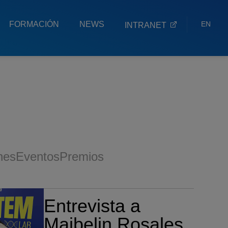
FORMACIÓN
NEWS
EN
INTRANET
ES
EU
nes
Eventos
Premios
Entrevista a
Maibelin Rosales