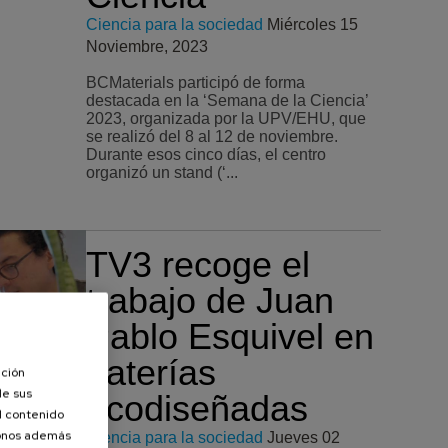
Ciencia para la sociedad
Miércoles 15
Noviembre, 2023
BCMaterials participó de forma
destacada en la ‘Semana de la Ciencia’
2023, organizada por la UPV/EHU, que
se realizó del 8 al 12 de noviembre.
Durante esos cinco días, el centro
organizó un stand (‘...
TV3 recoge el
trabajo de Juan
Pablo Esquivel en
baterías
ación
de sus
ecodiseñadas
el contenido
donos además
Ciencia para la sociedad
Jueves 02