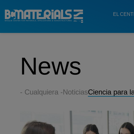
Main
Menu
EL CEN
ES
News
- Cualquiera -
Noticias
Ciencia para l