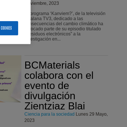
Noviembre, 2023
El programa ‘Kanviem?’, de la televisión
catalana TV3, dedicado a las
consecuencias del cambio climático ha
 COOKIES
enfocado parte de su episodio titulado
“Residuos electrónicos” a la
investigación en...
BCMaterials
colabora con el
evento de
divulgación
Zientziaz Blai
Ciencia para la sociedad
Lunes 29 Mayo,
2023