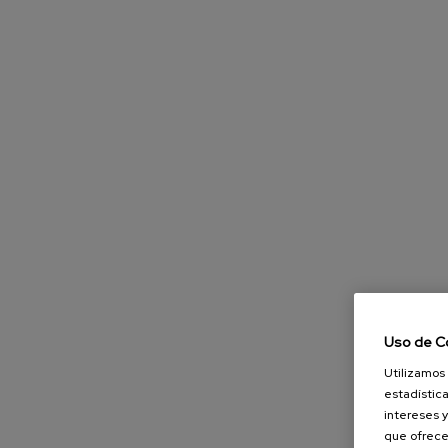
Uso de C
Utilizamos 
estadística
intereses y
que ofrece