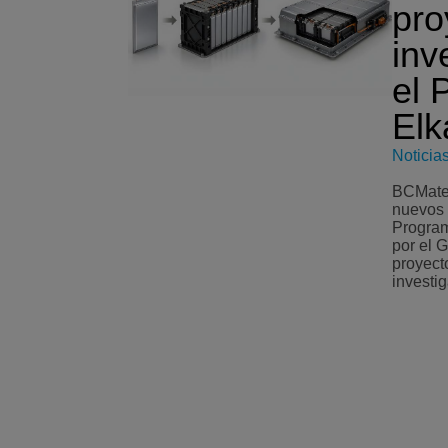
pro
inv
el 
Elk
Noticia
BCMater
nuevos 
Program
por el 
proyect
investig