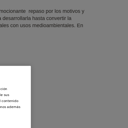
emocionante repaso por los motivos y
 desarrollarla hasta convertir la
iales con usos medioambientales. En
ación
de sus
el contenido
donos además