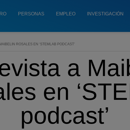
TRO
PERSONAS
EMPLEO
INVESTIGACIÓN
MAIBELIN ROSALES EN ‘STEMLAB PODCAST’
evista a Mai
les en ‘ST
podcast’