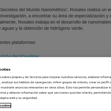
o ‘Secretos del Mundo Nanométrico’, Rosales realiza un 
investigación, a encontrar su área de especialización y a
almente, Rosales trabaja en el desarrollo de nanomater
 aguas y la obtención de hidrógeno verde.
ientes plataformas:
atch?v=Bq1tDuxj6gw
ookies
pisode/2qkMbPt1my8QG3nKFHeMmi?
text=spotify%3Ashow%3A0uxH8IM7rZ3mQR6OdmUt9F
cookies propias y de terceros para mejorar nuestros servicios, elaborar inform
, analizar sus hábitos de navegación, inferir grupos de interés, crear un perfil 
 mostrarle anuncios relevantes en otros sitios. Esto nos permite personalizar 
mos y obtener información sobre qué secciones suscitan interés, permitién
 página web y su seguridad.
 cookies