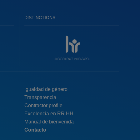
DISTINCTIONS
Menú
Igualdad de género
Transparencia
pie
Contractor profile
top
Excelencia en RR.HH.
Manual de bienvenida
Contacto