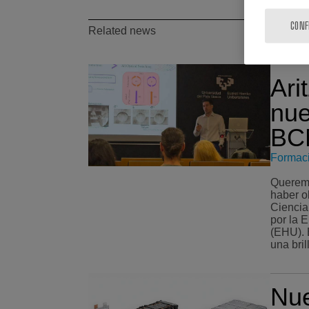
CONF
Related news
Arit
nue
BCM
Formac
Queremos
haber o
Ciencia
por la E
(EHU). El 17 de julio Aritz realizó
una bril
Nu