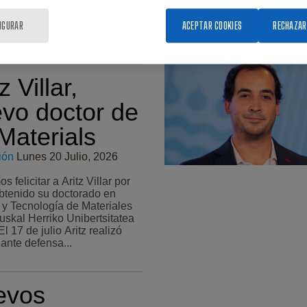
IGURAR
ACEPTAR COOKIES
RECHAZAR
z Villar,
vo doctor de
aterials
ión
Lunes 20 Julio, 2026
 felicitar a Aritz Villar por
btenido su doctorado en
 y Tecnología de Materiales
uskal Herriko Unibertsitatea
lante defensa...
evos