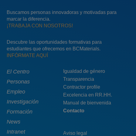
Buscamos personas innovadoras y motivadas para
marcar la diferencia.
¡TRABAJA CON NOSOTROS!
Descubre las oportunidades formativas para
estudiantes que ofrecemos en BCMaterials.
INFÓRMATE AQUÍ
Main
El Centro
Menú
Igualdad de género
Transparencia
navigation
pie
Personas
Contractor profile
top
Empleo
Excelencia en RR.HH.
Investigación
Manual de bienvenida
Contacto
Formación
News
Intranet
Aviso legal