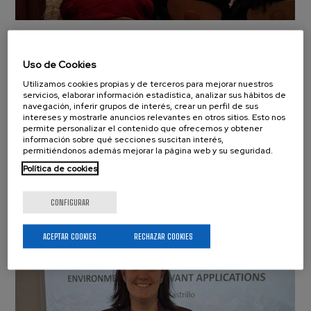
Nuevo éxito de las
charlas de divulgación
Uso de Cookies
Utilizamos cookies propias y de terceros para mejorar nuestros
Pint of Science Bilbao
servicios, elaborar información estadística, analizar sus hábitos de
navegación, inferir grupos de interés, crear un perfil de sus
Eventos
Viernes 22 Mayo, 2026
intereses y mostrarle anuncios relevantes en otros sitios. Esto nos
permite personalizar el contenido que ofrecemos y obtener
información sobre qué secciones suscitan interés,
Del 18 al 20 de mayo, una nueva edición de Pint of
permitiéndonos además mejorar la página web y su seguridad.
Science Bilbao ha vuelto a convertir bares y espacios
cotidianos de la ciudad en auténticos puntos de
Política de cookies
encuentro entre ciencia y ciudadanía. Desde...
CONFIGURAR
ACEPTAR COOKIES
RECHAZAR COOKIES