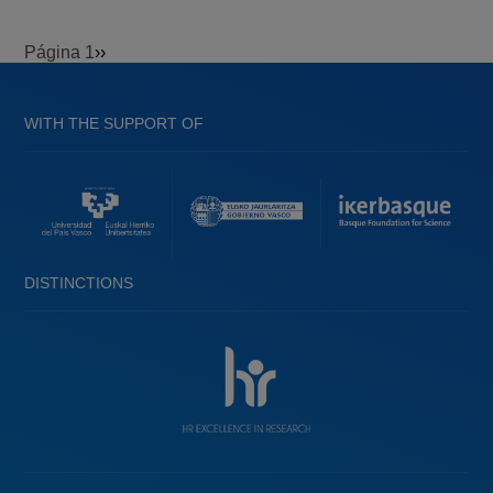
Página 1
Siguiente
››
Paginación
página
WITH THE SUPPORT OF
DISTINCTIONS