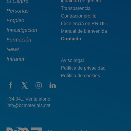
Main
El Centro
Menú
Igualdad de género
Transparencia
navigation
pie
Personas
Contractor profile
top
Empleo
Excelencia en RR.HH.
Investigación
Manual de bienvenida
Contacto
Formación
News
Intranet
Aviso legal
Política de privacidad
Política de cookies
+34 94... Ver teléfono
info@bcmaterials.net