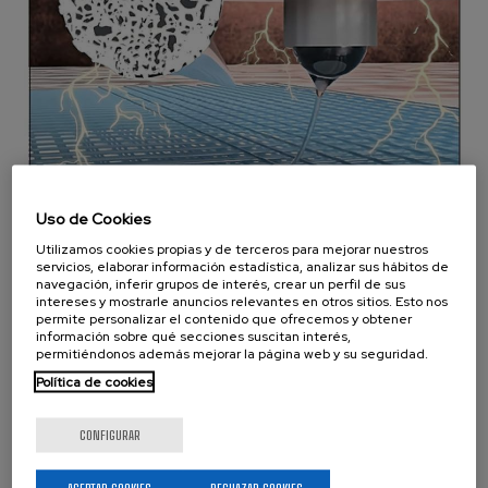
Uso de Cookies
Utilizamos cookies propias y de terceros para mejorar nuestros
Nueva portada en ACS
servicios, elaborar información estadística, analizar sus hábitos de
navegación, inferir grupos de interés, crear un perfil de sus
Biomaterials Science &
intereses y mostrarle anuncios relevantes en otros sitios. Esto nos
permite personalizar el contenido que ofrecemos y obtener
Engineering
información sobre qué secciones suscitan interés,
permitiéndonos además mejorar la página web y su seguridad.
Publicaciones
Miércoles 20 Marzo, 2024
Política de cookies
La publicación realizada por BCMaterials y
CONFIGURAR
colaboradores “Cryo-Electrohydrodynamic Jetting of
Aqueous Silk Fibroin Solutions”, ha sido seleccionada
como portada de la revista ACS Biomaterials...