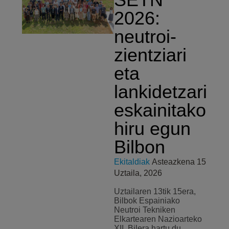
2026:
neutroi-
zientziari
eta
lankidetzari
eskainitako
hiru egun
Bilbon
Ekitaldiak
Asteazkena 15
Uztaila, 2026
Uztailaren 13tik 15era,
Bilbok Espainiako
Neutroi Tekniken
Elkartearen Nazioarteko
XII. Bilera hartu du,