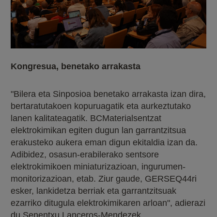
Kongresua, benetako arrakasta
"Bilera eta Sinposioa benetako arrakasta izan dira,
bertaratutakoen kopuruagatik eta aurkeztutako
lanen kalitateagatik. BCMaterialsentzat
elektrokimikan egiten dugun lan garrantzitsua
erakusteko aukera eman digun ekitaldia izan da.
Adibidez, osasun-erabilerako sentsore
elektrokimikoen miniaturizazioan, ingurumen-
monitorizazioan, etab. Ziur gaude, GERSEQ44ri
esker, lankidetza berriak eta garrantzitsuak
ezarriko ditugula elektrokimikaren arloan", adierazi
du Senentxu Lanceros-Mendezek.