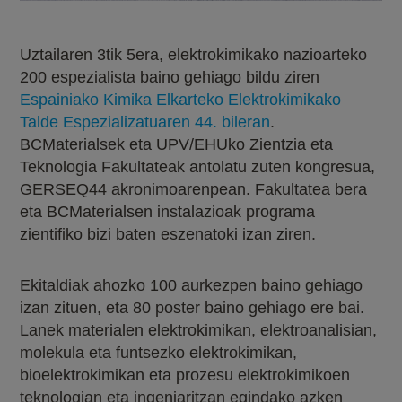
Uztailaren 3tik 5era, elektrokimikako nazioarteko
200 espezialista baino gehiago bildu ziren
Espainiako Kimika Elkarteko Elektrokimikako
Talde Espezializatuaren 44. bileran
.
BCMaterialsek eta UPV/EHUko Zientzia eta
Teknologia Fakultateak antolatu zuten kongresua,
GERSEQ44 akronimoarenpean.
Fakultatea bera
eta BCMaterialsen instalazioak programa
zientifiko bizi baten eszenatoki izan ziren.
Ekitaldiak ahozko 100 aurkezpen baino gehiago
izan zituen, eta 80 poster baino gehiago ere bai.
Lanek materialen elektrokimikan, elektroanalisian,
molekula eta funtsezko elektrokimikan,
bioelektrokimikan eta prozesu elektrokimikoen
teknologian eta ingeniaritzan egindako azken