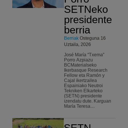
SETNeko
presidente
berria
Berriak
Osteguna 16
Uztaila, 2026
José María “Txema”
Porro Azpiazu
BCMaterialseko
Ikerbasque Research
Fellow eta Ramón y
Cajal ikertzailea
Espainiako Neutroi
Tekniken Elkarteko
(SETN) presidente
izendatu dute. Karguan
María Teresa…
SETN