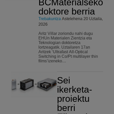
BCMaterialseko
doktore berria
Trebakuntza
Astelehena 20 Uztaila,
2026
Aritz Villar zoriondu nahi dugu
EHUn Materialen Zientzia eta
Teknologian doktoretza
lortzeagatik. Uztailaren 17an
Aritzek ‘Ultrafast All-Optical
Switching in Co/Pt multilayer thin
films’izeneko…
Sei
ikerketa-
proiektu
berri