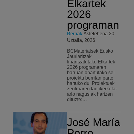
Elkartek
2026
programan
Berriak
Astelehena 20
Uztaila, 2026
BCMaterialsek Eusko
Jaurlaritzak
finantzatutako Elkartek
2026 programaren
barruan onartutako sei
proiektu berritan parte
hartuko du. Proiektuek
zentroaren lau ikerketa-
arlo nagusiak hartzen
dituzte:…
José María
Porro