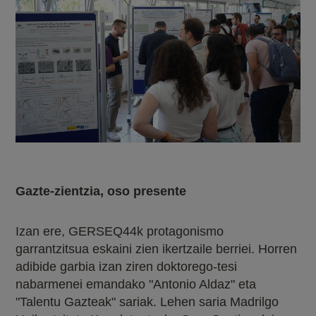
Gazte-zientzia, oso presente
Izan ere, GERSEQ44k protagonismo
garrantzitsua eskaini zien ikertzaile berriei. Horren
adibide garbia izan ziren doktorego-tesi
nabarmenei emandako "Antonio Aldaz" eta
"Talentu Gazteak" sariak. Lehen saria Madrilgo