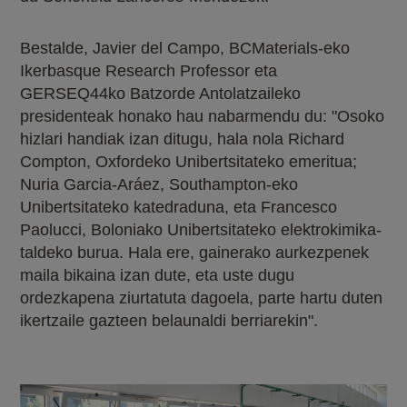
Bestalde, Javier del Campo, BCMaterials-eko
Ikerbasque Research Professor eta
GERSEQ44ko Batzorde Antolatzaileko
presidenteak honako hau nabarmendu du: "Osoko
hizlari handiak izan ditugu, hala nola Richard
Compton, Oxfordeko Unibertsitateko emeritua;
Nuria Garcia-Aráez, Southampton-eko
Unibertsitateko katedraduna, eta Francesco
Paolucci, Boloniako Unibertsitateko elektrokimika-
taldeko burua. Hala ere, gainerako aurkezpenek
maila bikaina izan dute, eta uste dugu
ordezkapena ziurtatuta dagoela, parte hartu duten
ikertzaile gazteen belaunaldi berriarekin".