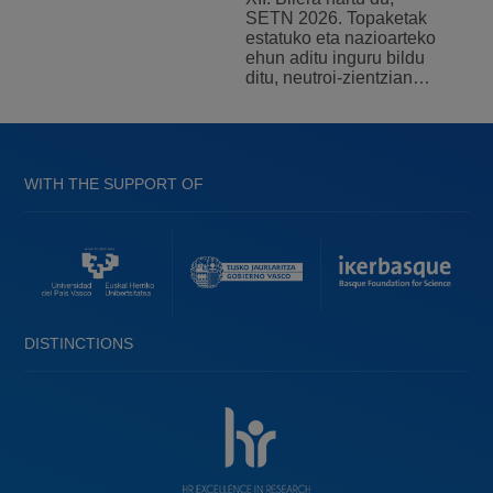
SETN 2026. Topaketak
estatuko eta nazioarteko
ehun aditu inguru bildu
ditu, neutroi-zientzian…
WITH THE SUPPORT OF
DISTINCTIONS