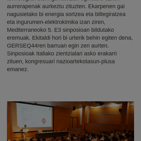
aurrerapenak aurkeztu zituzten. Ekarpenen gai
nagusietako bi energia sortzea eta biltegiratzea
eta ingurumen-elektrokimika izan ziren,
Mediterraneoko 5. E3 sinposioan bildutako
eremuak. Ekitaldi hori bi urterik behin egiten dena,
GERSEQ44ren barruan egin zen aurten.
Sinposioak Italiako zientzialari asko erakarri
zituen, kongresuari nazioartekotasun-plusa
emanez.