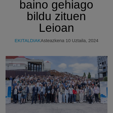
baino gehiago
bildu zituen
Leioan
EKITALDIAK
Asteazkena 10 Uztaila, 2024