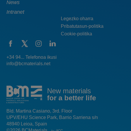
News
Intranet
Legezko oharra
Pribatutasun-politika
Cookie-politika
+34 94... Telefonoa ikusi
info@bcmaterials.net
New materials
for a better life
Bld. Martina Casiano, 3rd. Floor
UPV/EHU Science Park, Barrio Sarriena s/n
48940 Leioa, Spain
©2026 BCMaterials