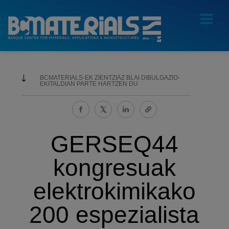
BCMATERIALS-EK ZIENTZIAZ BLAI DIBULGAZIO-
EKITALDIAN PARTE HARTZEN DU
GERSEQ44
kongresuak
elektrokimikako
200 espezialista