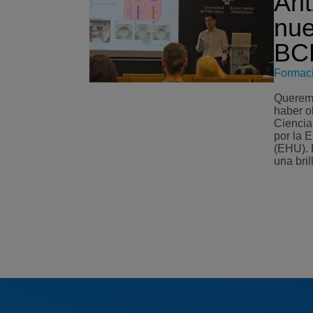
Arit
nue
BCM
Formac
Queremos
haber o
Ciencia
por la E
(EHU). El 17 de julio Aritz realizó
una bril