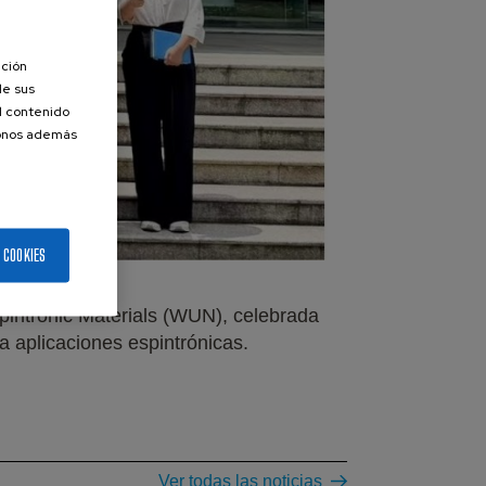
ación
de sus
el contenido
donos además
 COOKIES
Spintronic Materials (WUN), celebrada
a aplicaciones espintrónicas.
Ver todas las noticias