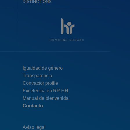
DISTINCTIONS
Menú
Igualdad de género
Transparencia
pie
Contractor profile
top
Excelencia en RR.HH.
Manual de bienvenida
Contacto
Aviso legal