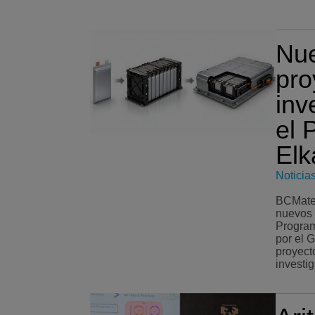
Nu
pro
inv
el 
Elk
Noticia
BCMater
nuevos 
Program
por el 
proyect
investig