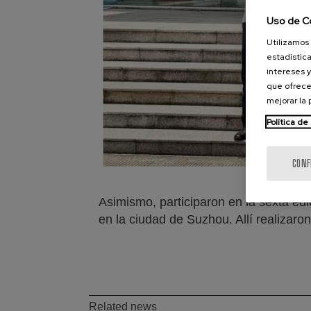
Uso de C
Utilizamos 
estadística
intereses y
que ofrece
mejorar la
Política de
CONF
Asimismo, participaron en la sexta ed
en la ciudad de Suzhou. Allí realizar
Related news