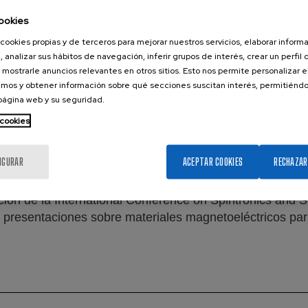
ookies
cookies propias y de terceros para mejorar nuestros servicios, elaborar inform
, analizar sus hábitos de navegación, inferir grupos de interés, crear un perfil 
 mostrarle anuncios relevantes en otros sitios. Esto nos permite personalizar 
mos y obtener información sobre qué secciones suscitan interés, permitién
 página web y su seguridad.
 cookies
IGURAR
ACEPTAR COOKIES
RECHAZAR
ición de la International Conference on Spintronics and 
on presentaciones sobre materiales magnetoeléctricos par