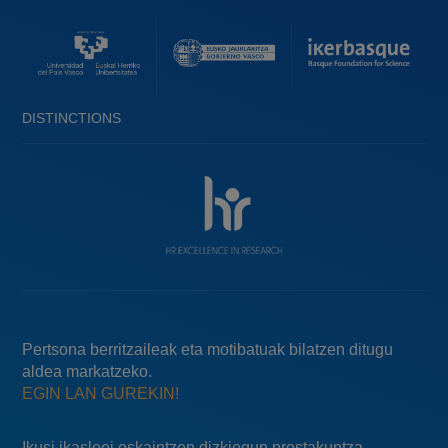
DISTINCTIONS
Pertsona berritzaileak eta motibatuak bilatzen ditugu
aldea markatzeko.
EGIN LAN GUREKIN!
Ikusi ikasleei eskaintzen dizkiegun prestakuntza-