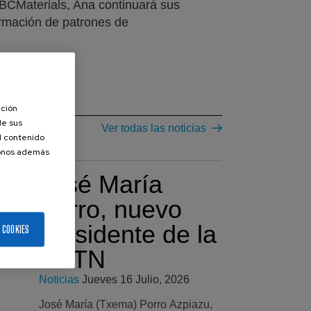
 BCMaterials, Ana continuará sus
ormación de patrones de
ación
de sus
Ver todas las noticias
el contenido
donos además
José María
Porro, nuevo
presidente de la
 COOKIES
SETN
Noticias
Jueves 16 Julio, 2026
José María (Txema) Porro Azpiazu,