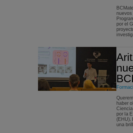
BCMater
nuevos 
Program
por el 
proyect
investig
Arit
nue
BCM
Formac
Queremos
haber o
Ciencia
por la E
(EHU). El 17 de julio Aritz realizó
una bril