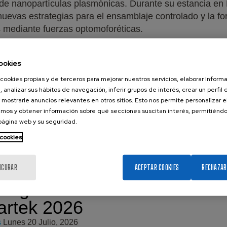
 de nanopartículas plasmónicas. Durante su estancia en
nuevas estrategias para el ensamblaje controlado y la f
s mediante fuerzas optomoforéticas.
ookies
cookies propias y de terceros para mejorar nuestros servicios, elaborar inform
, analizar sus hábitos de navegación, inferir grupos de interés, crear un perfil 
 mostrarle anuncios relevantes en otros sitios. Esto nos permite personalizar 
mos y obtener información sobre qué secciones suscitan interés, permitién
 página web y su seguridad.
evos
 cookies
yectos de
estigación en
IGURAR
ACEPTAR COOKIES
RECHAZAR
Programa
artek 2026
s
Lunes 20 Julio, 2026