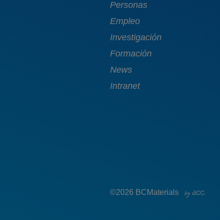
navigation
Personas
Empleo
Investigación
Formación
News
Intranet
©2026 BCMaterials
fb
tw
ig
in
yt