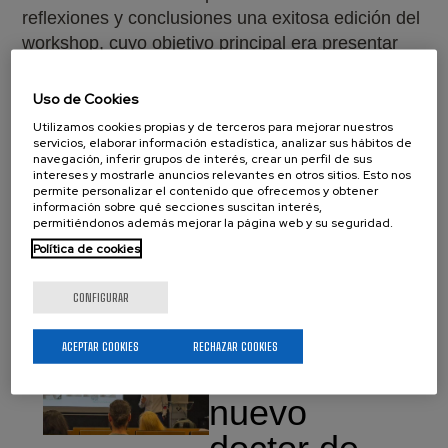
reflexiones y conclusiones una exitosa edición del
workshop, cuyo objetivo principal era presentar
los recursos existentes a nivel vasco, estatal y
europeo para que las/os investigadoras/es en
Uso de Cookies
materiales avanzados puedan avanzar en la
Utilizamos cookies propias y de terceros para mejorar nuestros
transferencia tecnológica de sus innovadoras
servicios, elaborar información estadística, analizar sus hábitos de
navegación, inferir grupos de interés, crear un perfil de sus
propuestas.
intereses y mostrarle anuncios relevantes en otros sitios. Esto nos
permite personalizar el contenido que ofrecemos y obtener
información sobre qué secciones suscitan interés,
permitiéndonos además mejorar la página web y su seguridad.
Política de cookies
Related news
Ver todas las noticias
CONFIGURAR
ACEPTAR COOKIES
RECHAZAR COOKIES
Aritz Villar,
nuevo