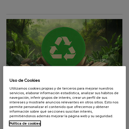
Uso de Cookies
Utilizamos cookies propias y de terceros para mejorar nuestros
BCMaterials participa en
servicios, elaborar información estadística, analizar sus hábitos de
navegación, inferir grupos de interés, crear un perfil de sus
el Proyecto Reforest 4.0
intereses y mostrarle anuncios relevantes en otros sitios. Esto nos
permite personalizar el contenido que ofrecemos y obtener
información sobre qué secciones suscitan interés,
Noticias
Martes 03 Diciembre, 2024
permitiéndonos además mejorar la página web y su seguridad.
Política de cookies
El pasado mes de noviembre se realizó la reunión de