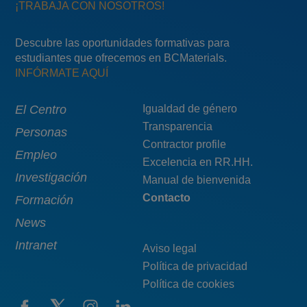
¡TRABAJA CON NOSOTROS!
Descubre las oportunidades formativas para
estudiantes que ofrecemos en BCMaterials.
INFÓRMATE AQUÍ
Main
El Centro
Menú
Igualdad de género
Transparencia
navigation
pie
Personas
Contractor profile
top
Empleo
Excelencia en RR.HH.
Investigación
Manual de bienvenida
Contacto
Formación
News
Intranet
Aviso legal
Política de privacidad
Política de cookies